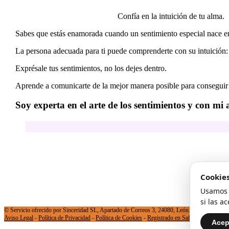
Confía en la intuición de tu alma.
Sabes que estás enamorada cuando un sentimiento especial nace e
La persona adecuada para ti puede comprenderte con su intuición: v
Exprésale tus sentimientos, no los dejes dentro.
Aprende a comunicarte de la mejor manera posible para conseguir 
Soy experta en el arte de los sentimientos y con mi
Cookies
Usamos c
si las a
© Servicio ofrecido por Sinceridad SL, Apartado de Correos 3, 24080, León. Precio Máx. €/
Aviso Legal
-
Política de Privacidad
-
Política de Cookies
-
Registrado en Safe Creative
Acep