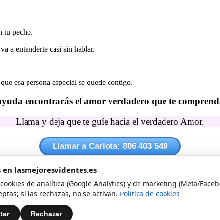
n tu pecho.
a a entenderte casi sin hablar.
que esa persona especial se quede contigo.
 ayuda encontrarás el amor verdadero que te comprenda,
Llama y deja que te guíe hacia el verdadero Amor.
Llamar a Carlota: 806 403 549
Llamar a Carlota (pago tarjeta)
 en lasmejoresvidentes.es
911 019 182
ookies de analítica (Google Analytics) y de marketing (Meta/Faceb
ceptas; si las rechazas, no se activan.
Política de cookies
Pago con tarjeta
min 1,21 Red Fija y 1,57 Red Móvil. IVA Incluido. Mayores de 18 años.
Te llamo gratis
tar
Rechazar